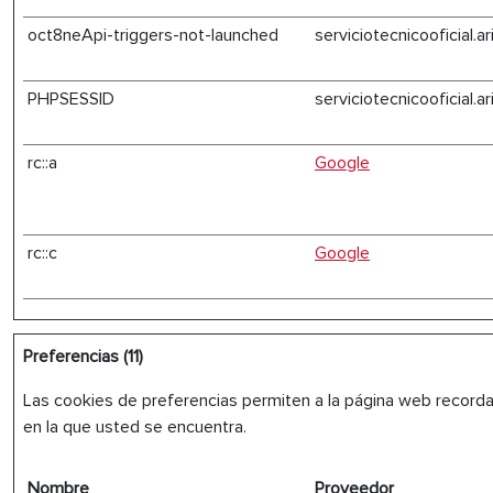
oct8neApi-triggers-not-launched
serviciotecnicooficial.a
PHPSESSID
serviciotecnicooficial.a
rc::a
Google
rc::c
Google
Preferencias (11)
Las cookies de preferencias permiten a la página web recorda
en la que usted se encuentra.
Nombre
Proveedor