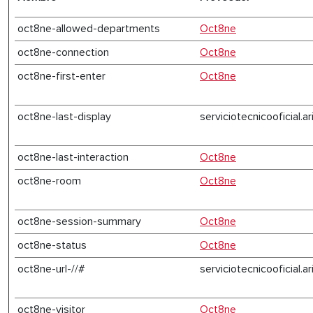
oct8ne-allowed-departments
Oct8ne
oct8ne-connection
Oct8ne
oct8ne-first-enter
Oct8ne
oct8ne-last-display
serviciotecnicooficial.a
oct8ne-last-interaction
Oct8ne
oct8ne-room
Oct8ne
oct8ne-session-summary
Oct8ne
oct8ne-status
Oct8ne
oct8ne-url-//#
serviciotecnicooficial.a
oct8ne-visitor
Oct8ne