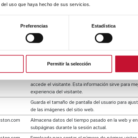
como el número de visitas, el tiempo medio pasado 
r del uso que haya hecho de sus servicios.
web y qué páginas se han leído.
Recopila estadísticas sobre las visitas del usuario a
Preferencias
Estadística
como el número de visitas, el tiempo medio pasado 
web y qué páginas se han leído.
Registra datos estadísticos del comportamiento de
la web. Esto se utiliza para análisis internos por el
web.
Permitir la selección
Esta cookie tiene una cadena de ID en la sesión en
Contiene datos no personales sobre las subpágina
accede el visitante. Esta información sirve para mej
experiencia del visitante.
Guarda el tamaño de pantalla del usuario para ajus
de las imágenes del sitio web.
riston.com
Almacena datos del tiempo pasado en la web y en
subpáginas durante la sesión actual.