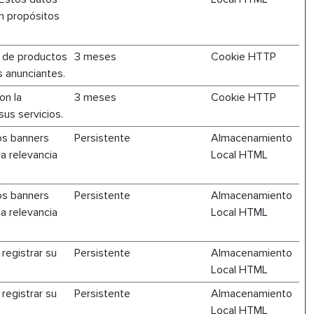
on propósitos
e de productos
3 meses
Cookie HTTP
s anunciantes.
on la
3 meses
Cookie HTTP
sus servicios.
los banners
Persistente
Almacenamiento
la relevancia
Local HTML
los banners
Persistente
Almacenamiento
la relevancia
Local HTML
registrar su
Persistente
Almacenamiento
Local HTML
registrar su
Persistente
Almacenamiento
Local HTML