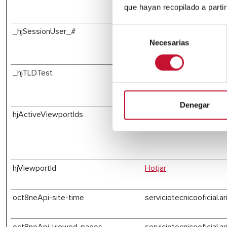
que hayan recopilado a parti
Selección
_hjSessionUser_#
Hotjar
Necesarias
de
consentimiento
_hjTLDTest
Hotjar
Denegar
hjActiveViewportIds
Hotjar
hjViewportId
Hotjar
oct8neApi-site-time
serviciotecnicooficial.a