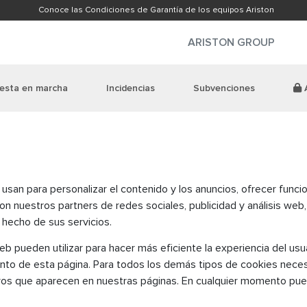
Conoce las Condiciones de Garantía de los equipos Ariston
ARISTON GROUP
esta en marcha
Incidencias
Subvenciones
A
san para personalizar el contenido y los anuncios, ofrecer funcio
n nuestros partners de redes sociales, publicidad y análisis web
 hecho de sus servicios.
b pueden utilizar para hacer más eficiente la experiencia del us
ento de esta página. Para todos los demás tipos de cookies neces
ros que aparecen en nuestras páginas. En cualquier momento pued