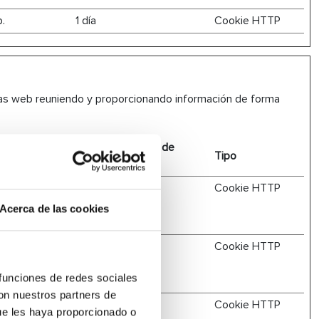
b.
1 día
Cookie HTTP
inas web reuniendo y proporcionando información de forma
Duración máxima de
Tipo
almacenamiento
a generar
2 años
Cookie HTTP
te el sitio
Acerca de las cookies
suario ha
2 años
Cookie HTTP
imera visita y
 funciones de redes sociales
con nuestros partners de
l sitio web,
1 día
Cookie HTTP
ue les haya proporcionado o