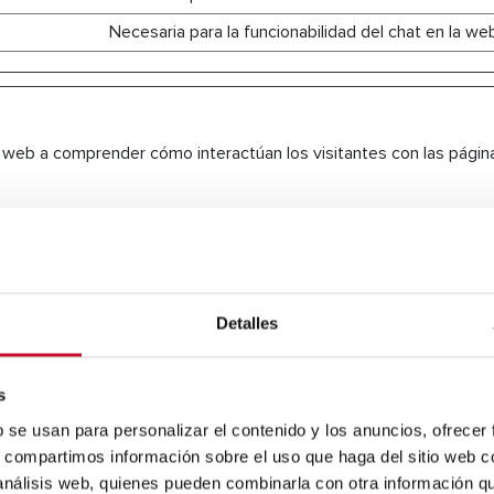
Necesaria para la funcionabilidad del chat en la we
as web a comprender cómo interactúan los visitantes con las pág
Propósito
Registra una identificación única que se utiliza par
datos estadísticos acerca de cómo utiliza el visitan
Detalles
web.
Recopila datos sobre el número de veces que un u
s
visitado el sitio web además de las fechas de la pr
b se usan para personalizar el contenido y los anuncios, ofrecer
de la más reciente. Utilizada por Google Analytics.
s, compartimos información sobre el uso que haga del sitio web 
Recopila estadísticas sobre las visitas del usuario a
 análisis web, quienes pueden combinarla con otra información q