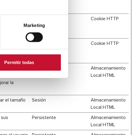
en el sitio
l sitio web,
1 año
Cookie HTTP
Marketing
en el sitio
l visitante en
Sesión
Cookie HTTP
 operador de la
Permitir todas
 curso.
Persistente
Almacenamiento
s a las que
Local HTML
orar la
tar el tamaño
Sesión
Almacenamiento
Local HTML
 sus
Persistente
Almacenamiento
Local HTML