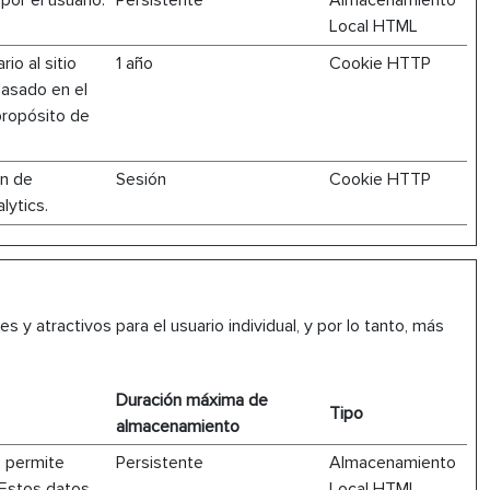
or el usuario.
Persistente
Almacenamiento
Local HTML
io al sitio
1 año
Cookie HTTP
pasado en el
propósito de
ón de
Sesión
Cookie HTTP
lytics.
 y atractivos para el usuario individual, y por lo tanto, más
Duración máxima de
Tipo
almacenamiento
o permite
Persistente
Almacenamiento
 Estos datos
Local HTML